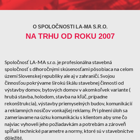
O SPOLOČNOSTI LA-MA S.R.O.
NA TRHU OD ROKU 2007
Spoločnosť LA-MA s.r.o. je profesionálna stavebná
spoločnosť s dlhoročnými skúsenosťami pôsobiaca na celom
území Slovenskej republiky ale aj v zahraničí. Svojou
činnosťou pokrývame širokú škálu stavebnej činnosti od
výstavby domov, bytových domov v akomkoľvek variante (
hrubá stavba, holodom, stavba na kľúč, prípadne
rekonštrukcia), výstavby priemyselných budov, komunikácií
a reklamných nosičov vonkajšej reklamy. Pri plnení úloh sa
zameriavame na úzku komunikáciu s klientom aby sme čo
najviac vyhoveli jeho požiadavkám a potrebám a zároveň
spĺňali technické parametre a normy, ktoré sú v stavebníctve
dôležité.