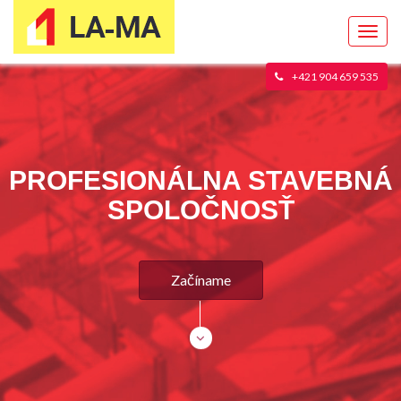
Toggl
navig
+421 904 659 535
PROFESIONÁLNA STAVEBNÁ
SPOLOČNOSŤ
Začíname