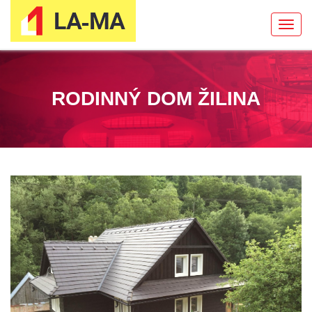
Toggl
navig
RODINNÝ DOM ŽILINA