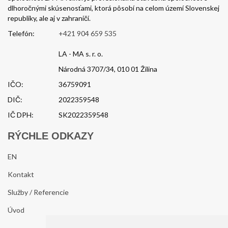
dlhoročnými skúsenosťami, ktorá pôsobí na celom území Slovenskej
republiky, ale aj v zahraničí.
Telefón:
+421 904 659 535
LA - MA s. r. o.
Národná 3707/34, 010 01 Žilina
IČO:
36759091
DIČ:
2022359548
IČ DPH:
SK2022359548
RÝCHLE ODKAZY
EN
Kontakt
Služby / Referencie
Úvod