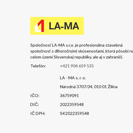
Spoločnosť LA-MA s.r.o. je profesionálna stavebná
spoločnosť s dlhoročnými skúsenosťami, ktorá pôsobí n
celom území Slovenskej republiky, ale aj v zahraničí.
Telefón:
+421 904 659 535
LA - MA s. r. o.
Národná 3707/34, 010 01 Žilina
IČO:
36759091
DIČ:
2022359548
IČ DPH:
SK2022359548