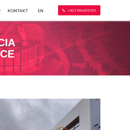
KONTAKT
EN
+421 904 659 535
CIA
VCE