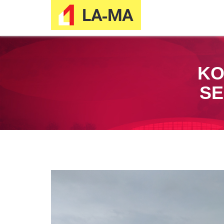
KO
SE